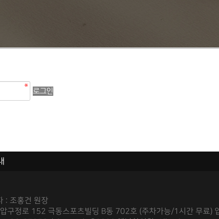
로그인
내
 : 조홍건 원장
 압구정로 152 극동스포츠빌딩 B동 702호 (주차가능/1시간 무료) 압