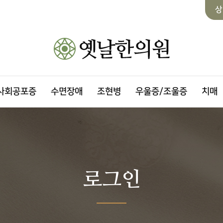
상
사회공포증
수면장애
조현병
우울증/조울증
치매
로그인