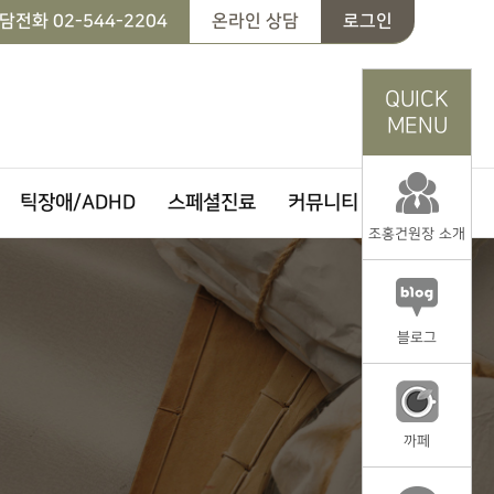
담전화
02-544-2204
온라인 상담
로그인
QUICK
MENU
틱장애/ADHD
스페셜진료
커뮤니티
조홍건원장 소개
블로그
까페