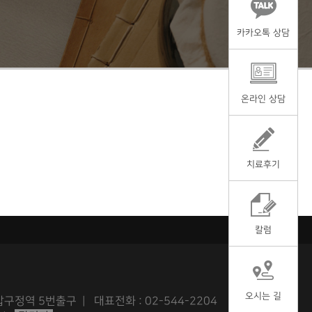
카카오톡 상담
온라인 상담
치료후기
칼럼
오시는 길
구정역 5번출구 | 대표전화 : 02-544-2204