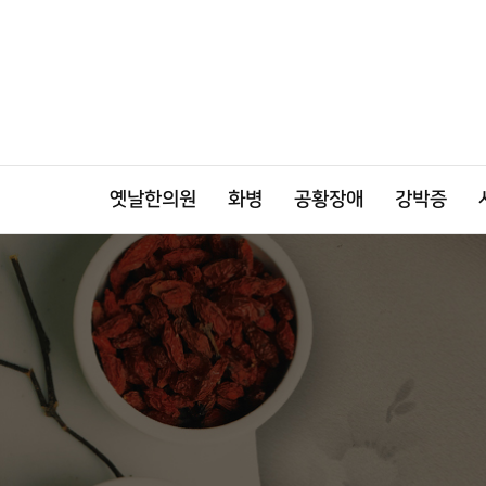
옛날한의원
화병
공황장애
강박증