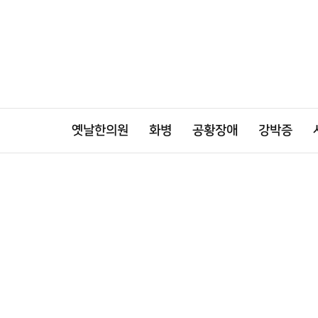
옛날한의원
화병
공황장애
강박증