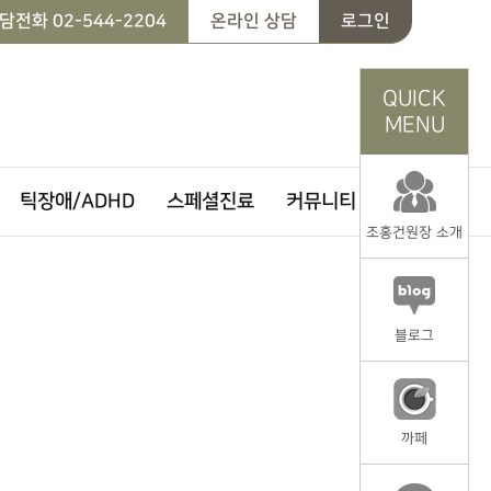
담전화
02-544-2204
온라인 상담
로그인
QUICK
MENU
틱장애/ADHD
스페셜진료
커뮤니티
조홍건원장 소개
블로그
까페