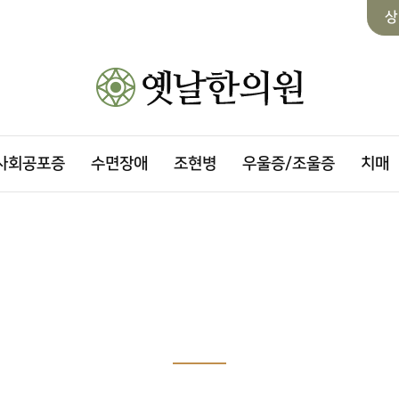
상
사회공포증
수면장애
조현병
우울증/조울증
치매
로그인