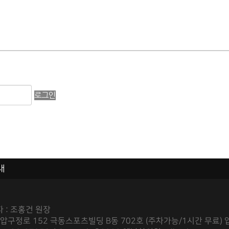
로그인
내
 : 조홍건 원장
 압구정로 152 극동스포츠빌딩 B동 702호 (주차가능/1시간 무료) 압