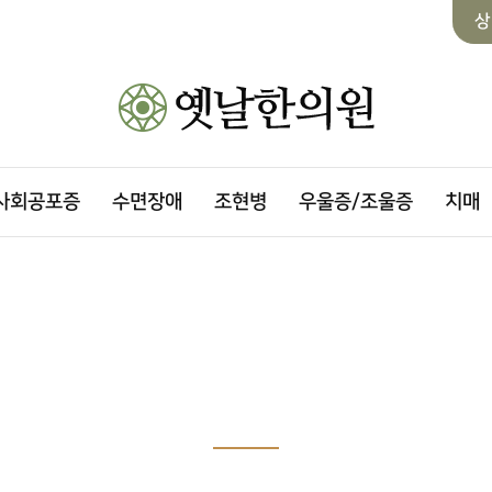
상
사회공포증
수면장애
조현병
우울증/조울증
치매
로그인