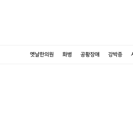
옛날한의원
화병
공황장애
강박증