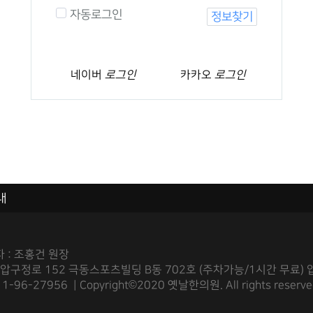
자동로그인
정보찾기
네이버
로그인
카카오
로그인
내
 : 조홍건 원장
 압구정로 152 극동스포츠빌딩 B동 702호 (주차가능/1시간 무료) 압
6-27956 | Copyright©2020 옛날한의원. All rights reserve