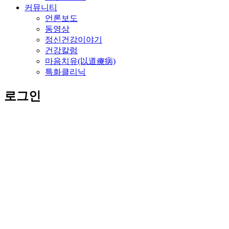
커뮤니티
언론보도
동영상
정신건강이야기
건강칼럼
마음치유(以道療病)
특화클리닉
로그인