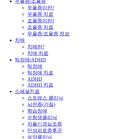
우울증/조울증
우울증이란?
우울증 치료
조울증이란?
조울증 치료
우울증/조울증 정보
치매
치매란?
치매 치료
틱장애/ADHD
틱장애
틱장애 치료
ADHD
ADHD 치료
스페셜진료
스트레스 클리닉
뇌전증(간질)
학습장애
수험생클리닉
자율신경실조증
만성피로증후군
보양클리닉