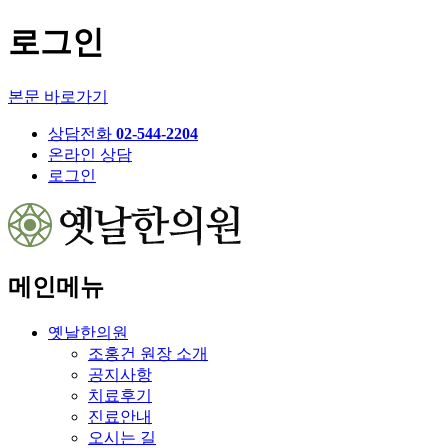
로그인
본문 바로가기
상담전화
02-544-2204
온라인 상담
로그인
메인메뉴
옛날한의원
조홍건 원장 소개
공지사항
치료후기
진료안내
오시는 길