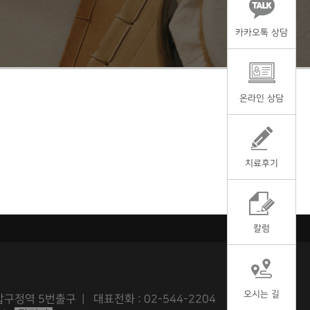
카카오톡 상담
온라인 상담
치료후기
칼럼
오시는 길
구정역 5번출구 | 대표전화 : 02-544-2204