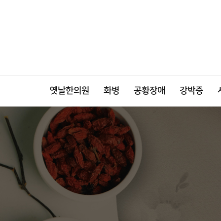
옛날한의원
화병
공황장애
강박증