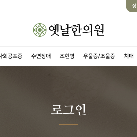
상
사회공포증
수면장애
조현병
우울증/조울증
치매
로그인