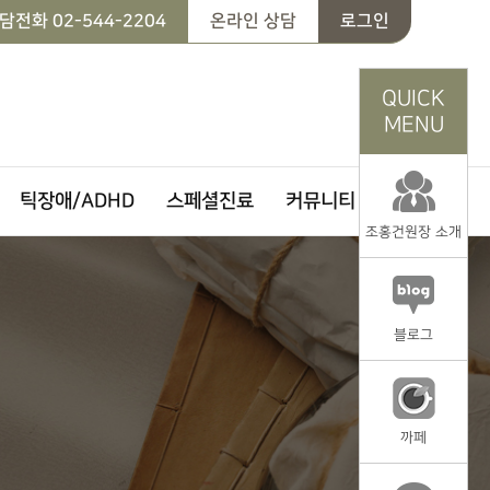
담전화
02-544-2204
온라인 상담
로그인
QUICK
MENU
틱장애/ADHD
스페셜진료
커뮤니티
조홍건원장 소개
블로그
까페