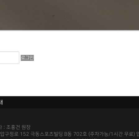
로그인
내
 : 조홍건 원장
 압구정로 152 극동스포츠빌딩 B동 702호 (주차가능/1시간 무료) 압