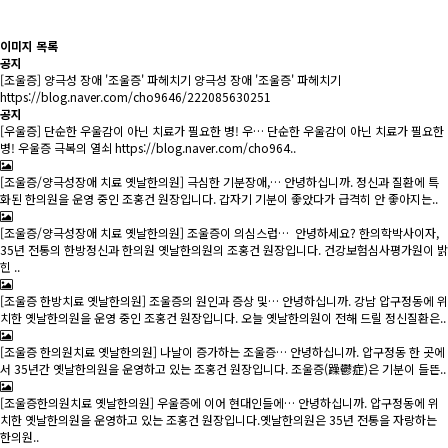
이미지 목록
공지
[조울증] 양극성 장애 '조울증' 파헤치기
양극성 장애 '조울증' 파헤치기
https://blog.naver.com/cho9646/222085630251
공지
[우울증] 단순한 우울감이 아닌 치료가 필요한 병! 우…
단순한 우울감이 아닌 치료가 필요한
병! 우울증 극복의 열쇠 https://blog.naver.com/cho964..
[조울증/양극성장애 치료 옛날한의원] 극심한 기분장애,…
안녕하십니까. 정신과 질환에 특
화된 한의원을 운영 중인 조홍건 원장입니다. 갑자기 기분이 좋았다가 급격히 안 좋아지는..
[조울증/양극성장애 치료 옛날한의원] 조울증이 의심스럽…
안녕하세요? 한의학박사이자,
35년 전통의 한방정신과 한의원 옛날한의원의 조홍건 원장입니다. 건강보험심사평가원이 밝
힌 ..
[조울증 한방치료 옛날한의원] 조울증의 원인과 증상 및…
안녕하십니까. 강남 압구정동에 위
치한 옛날한의원을 운영 중인 조홍건 원장입니다. 오늘 옛날한의원이 전해 드릴 정신질환은..
[조울증 한의원치료 옛날한의원] 나날이 증가하는 조울증…
안녕하십니까. 압구정동 한 곳에
서 35년간 옛날한의원을 운영하고 있는 조홍건 원장입니다. 조울증(躁鬱症)은 기분이 들뜬..
[조울증한의원치료 옛날한의원] 우울증에 이어 현대인들에…
안녕하십니까. 압구정동에 위
치한 옛날한의원을 운영하고 있는 조홍건 원장입니다.옛날한의원은 35년 전통을 자랑하는
한의원..