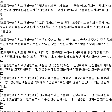
[조울증한의원치료 옛날한의원] 젊은층에서 빠르게 늘고 …
안녕하세요. 한의학박사이자 35
년 전통의 한방정신과 한의원 '옛날한의원'의 조홍건 원장입니다. 조울증 한의원치료를 진
행..
[조울증한의원치료 옛날한의원] 조증 증세로 인한 불안증…
조울증으로 의심되는 증상으로
생활에 어려움을 겪고 계신가요? 안녕하세요. 조울증한의원치료를 제공하는 옛날한의원의
조홍건 원..
[조울증한의원치료 옛날한의원] 식욕과 수면습관의 큰 변…
혹시, 본인이나 주변인 중 식욕과
수면습관의 큰 변화를 보이는 분이 있다면 오늘 옛날한의원의 포스팅을 집중해 읽어주시길 ..
[조울증한의원치료 옛날한의원] 내가 혹시 조울증(양극성…
안녕하세요, 정신과 질환 특화
35 년 전통의 옛날한의원 조홍건 원장입니다. 과거와 달리 오늘 날은 정신과 질환에 대한 치..
[조울증한의원치료 옛날한의원] 조울증(양극성장애) 무심…
안녕하세요. 정신질환에 특화된
옛날한의원 조홍건 원장입니다. 많은 분들이 앓고 있는 정신 질환 중 오늘은 조울증(躁鬱症..
[조울증한의원치료 옛날한의원] 감정기복은 물론 신체증상…
감정기복은 물론 신체증상까
지...양극성장애 인 조울증을 겪으며 어려움을 호소하는 분이 많은 요즘입니다. 최근 몇 년새
에 2..
[조울증한의원치료 옛날한의원] 신경증과는 다른 조울증(…
안녕하세요. 35년 전통의 한방
정신과 옛날한의원의 한의원 박사,조홍건 원장 인사드립니다. 조울증한의원치료를 원하는 분
을 ..
[조울증한방치료 옛날한의원] 조증과 우울증의 반복! 양…
안녕하세요. 한의학박사이자 35