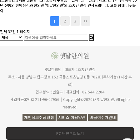
년 전통의 한방정신과 한의원 '옛날한의원'의 조홍건 원장 인사드립니다. 오늘 함께 나눠볼
이..
2
3
1
전체 32건
1 페이지
옛날한의원 | 대표자 : 조홍건 원장
주소 : 서울 강남구 압구정로 152 극동스포츠빌딩 B동 702호 (주차가능/1시간 무
료)
압구정역 5번출구 | 대표전화 : 02-544-2204
사업자등록번호 211-96-27956 | Copyright©2020© 옛날한의원. All rights
reserved.
개인정보취급방침
서비스 이용약관
비급여수가안내
PC 버전으로 보기