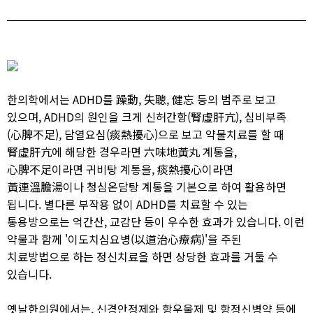
한의학에서는 ADHD를 躁動, 失聰, 健忘 등의 범주로 보고
있으며, ADHD의 원인을 크게 신허간항(腎虛肝亢), 심비부족
(心脾不足), 담열요심(痰熱擾心)으로 보고 약물치료를 할 때
腎虛肝亢에 해당한 경우라면 六味地黃丸 계통을,
心脾不足이라면 귀비탕 계통을, 痰熱擾心이라면
黃連溫膽湯이나 청심온담탕 계통을 기본으로 하여 활용하면
됩니다. 별다른 부작용 없이 ADHD를 치료할 수 있는
통용방으로는 억간산, 교감단 등이 우수한 효과가 있습니다. 이런
약물과 함께 '이도치심요병(以道治心療病)'을 주된
치료방법으로 하는 정신치료을 하면 상당한 효과를 거둘 수
있습니다.
옛날한의원에서는, 신경안정제와 항우울제 및 항정신병약 등에