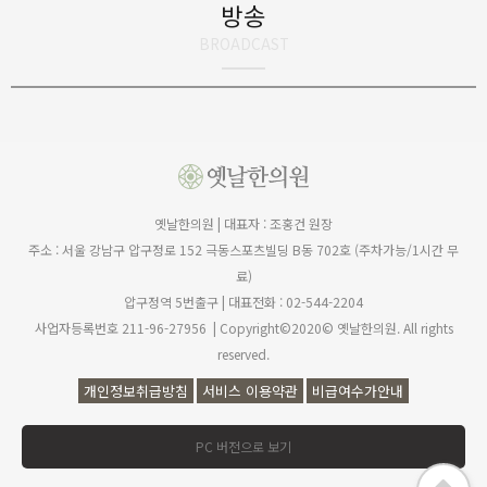
방송
BROADCAST
옛날한의원 | 대표자 : 조홍건 원장
주소 : 서울 강남구 압구정로 152 극동스포츠빌딩 B동 702호 (주차가능/1시간 무
공황장애 한방으로 고친다
료)
압구정역 5번출구 | 대표전화 : 02-544-2204
사업자등록번호 211-96-27956 | Copyright©2020© 옛날한의원. All rights
reserved.
개인정보취급방침
서비스 이용약관
비급여수가안내
PC 버전으로 보기