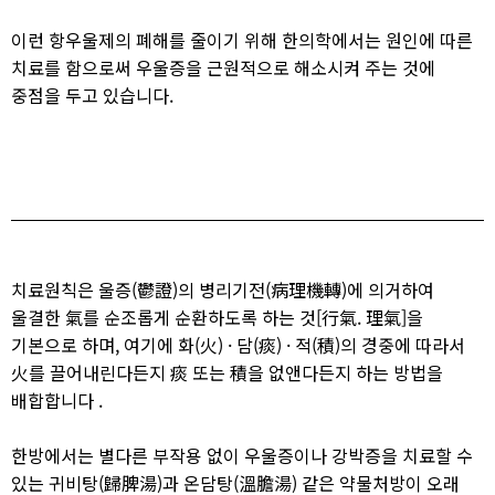
이런 항우울제의 폐해를 줄이기 위해 한의학에서는 원인에 따른
치료를 함으로써 우울증을 근원적으로 해소시켜 주는 것에
중점을 두고 있습니다.​
치료원칙은 울증(鬱證)의 병리기전(病理機轉)에 의거하여
울결한 氣를 순조롭게 순환하도록 하는 것[行氣. 理氣]을
기본으로 하며, 여기에 화(火) · 담(痰) · 적(積)의 경중에 따라서
火를 끌어내린다든지 痰 또는 積을 없앤다든지 하는 방법을
배합합니다 .​
한방에서는 별다른 부작용 없이 우울증이나 강박증을 치료할 수
있는 귀비탕(歸脾湯)과 온담탕(溫膽湯) 같은 약물처방이 오래