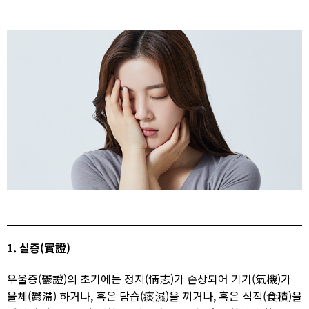
1. 실증(實證)
우울증(鬱證)의 초기에는 정지(情志)가 손상되어 기기(氣機)가
울체(鬱滯) 하거나, 혹은 담습(痰濕)을 끼거나, 혹은 식적(食積)을