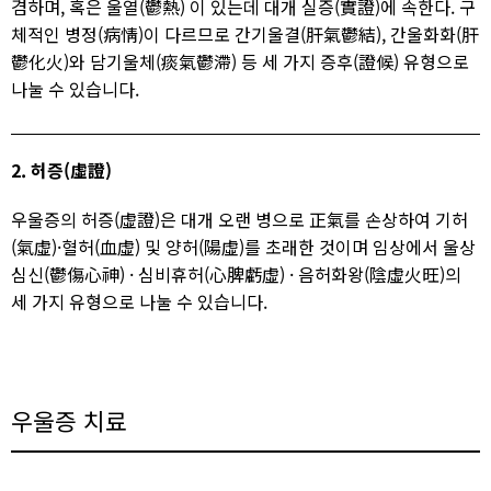
겸하며, 혹은 울열(鬱熱) 이 있는데 대개 실증(實證)에 속한다. 구
체적인 병정(病情)이 다르므로 간기울결(肝氣鬱結), 간울화화(肝
鬱化火)와 담기울체(痰氣鬱滯) 등 세 가지 증후(證候) 유형으로
나눌 수 있습니다.
2. 허증(虛證)
우울증의 허증(虛證)은 대개 오랜 병으로 正氣를 손상하여 기허
(氣虛)·혈허(血虛) 및 양허(陽虛)를 초래한 것이며 임상에서 울상
심신(鬱傷心神) · 심비휴허(心脾虧虛) · 음허화왕(陰虛火旺)의
세 가지 유형으로 나눌 수 있습니다.​
우울증 치료