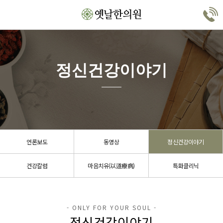
정신건강이야기
언론보도
동영상
정신건강이야기
건강칼럼
마음치유(以道療病)
특화클리닉
정신건강이야기