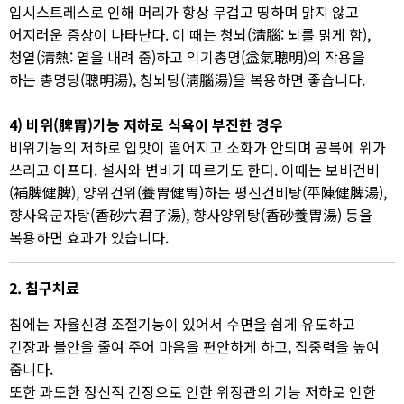
입시스트레스로 인해 머리가 항상 무겁고 띵하며 맑지 않고
어지러운 증상이 나타난다. 이 때는 청뇌(淸腦: 뇌를 맑게 함),
청열(淸熱: 열을 내려 줌)하고 익기총명(益氣聰明)의 작용을
하는 총명탕(聰明湯), 청뇌탕(淸腦湯)을 복용하면 좋습니다.​
4) 비위(脾胃)기능 저하로 식욕이 부진한 경우
비위기능의 저하로 입맛이 떨어지고 소화가 안되며 공복에 위가
쓰리고 아프다. 설사와 변비가 따르기도 한다. 이때는 보비건비
(補脾健脾), 양위건위(養胃健胃)하는 평진건비탕(平陳健脾湯),
향사육군자탕(香砂六君子湯), 향사양위탕(香砂養胃湯) 등을
복용하면 효과가 있습니다.
2. 침구치료
침에는 자율신경 조절기능이 있어서 수면을 쉽게 유도하고
긴장과 불안을 줄여 주어 마음을 편안하게 하고, 집중력을 높여
줍니다.
또한 과도한 정신적 긴장으로 인한 위장관의 기능 저하로 인한