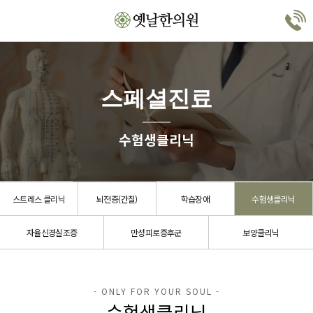
스페셜진료
수험생클리닉
스트레스 클리닉
뇌전증(간질)
학습장애
수험생클리닉
자율신경실조증
만성피로증후군
보양클리닉
수험생클리닉