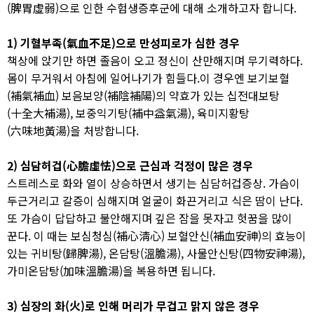
(脾胃虛弱)으로 인한 수험생증후군에 대해 소개하고자 합니다. ​
1) 기혈부족(氣血不足)으로 만성피로가 심한 경우
책상에 앉기만 하면 졸음이 오고 정신이 산만해지며 무기력하다.
몸이 무거워서 아침에 일어나기가 힘들다.이 경우엔 보기보혈
(補氣補血) 보음보양(補陰補陽)의 약효가 있는 십전대보탕
(十全大補湯), 보중익기탕(補中益氣湯), 육미지황탕
(六味地黃湯)을 처방합니다.​
2) 심담허겁(心膽虛怯)으로 근심과 걱정이 많은 경우
스트레스로 화와 열이 상승하면서 생기는 심담허겁증상. 가슴이
두근거리고 갈증이 심해지며 얼굴이 화끈거리고 식은 땀이 난다.
또 가슴이 답답하고 불안해지며 깊은 잠을 못자고 헛꿈을 많이
꾼다. 이 때는 보심청심(補心淸心) 보혈안신(補血安神)의 효능이
있는 귀비탕(歸脾湯), 온담탕(溫膽湯), 사물안신탕(四物安神湯),
가미온담탕(加味溫膽湯)을 복용하면 됩니다.​
3) 심장의 화(火)로 인해 머리가 무겁고 맑지 않은 경우