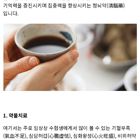
기억력을 증진시키며 집중력을 향상시키는 청뇌약(淸腦藥)
입니다.
1. 약물치료
여기서는 주로 임상상 수험생에게서 많이 볼 수 있는 기혈부족
(氣血不足), 심담허겁(心膽虛怯), 심화왕성(心火旺盛), 비위허약