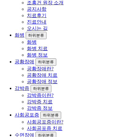
조홍건 원장 소개
공지사항
치료후기
진료안내
오시는 길
화병
하위분류
화병
화병 치료
화병 정보
공황장애
하위분류
공황장애란?
공황장애 치료
공황장애 정보
강박증
하위분류
강박증이란?
강박증 치료
강박증 정보
사회공포증
하위분류
사회공포증이란?
사회공포증 치료
수면장애
하위분류