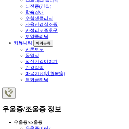
스트레스 클리닉
뇌전증(간질)
학습장애
수험생클리닉
자율신경실조증
만성피로증후군
보양클리닉
커뮤니티
하위분류
언론보도
동영상
정신건강이야기
건강칼럼
마음치유(以道療病)
특화클리닉
우울증/조울증 정보
우울증/조울증
우울증이란?