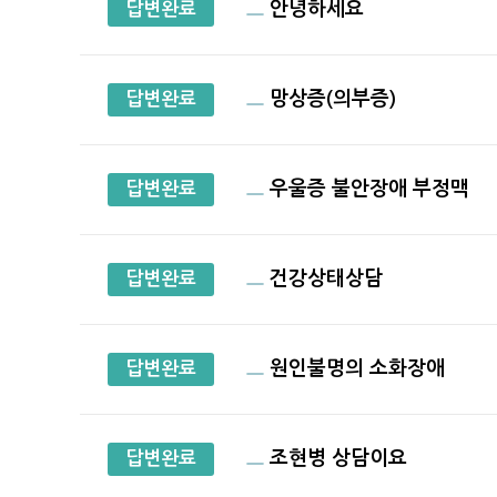
안녕하세요
답변완료
망상증(의부증)
답변완료
우울증 불안장애 부정맥
답변완료
건강상태상담
답변완료
원인불명의 소화장애
답변완료
조현병 상담이요
답변완료