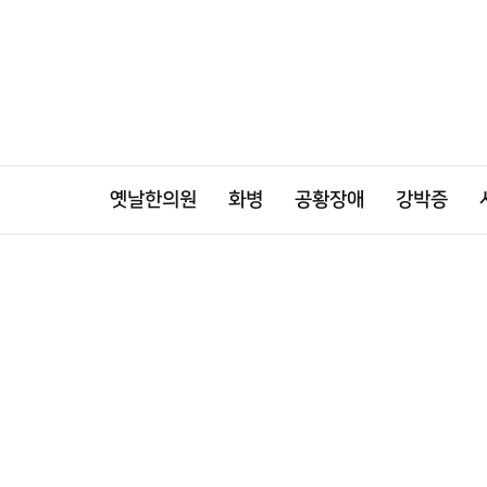
옛날한의원
화병
공황장애
강박증