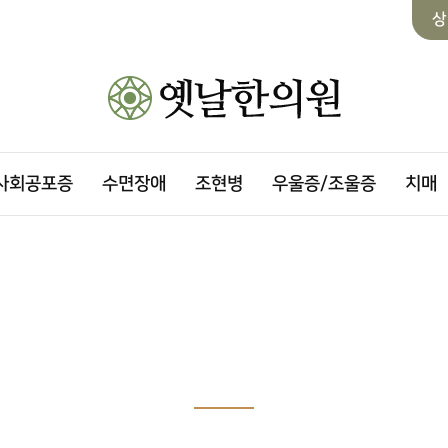
상
사회공포증
수면장애
조현병
우울증/조울증
치매
온라인 상담