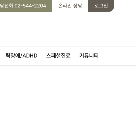
담전화
02-544-2204
온라인 상담
로그인
틱장애/ADHD
스페셜진료
커뮤니티