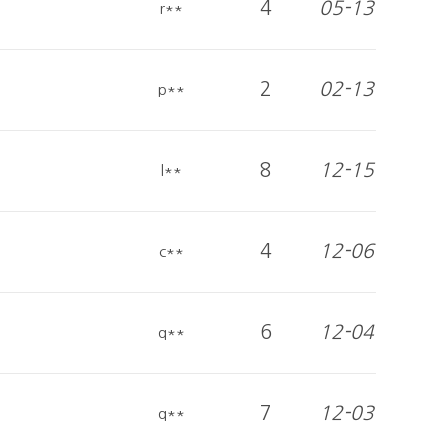
4
05-13
r**
2
02-13
p**
8
12-15
l**
4
12-06
c**
6
12-04
q**
7
12-03
q**