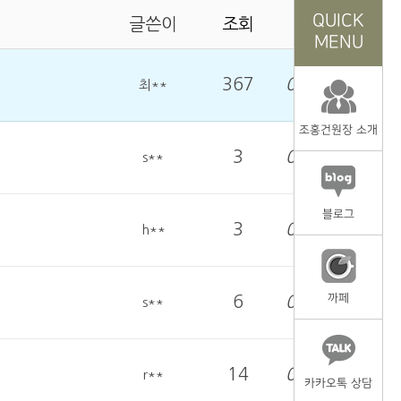
QUICK
글쓴이
조회
날짜
MENU
367
05-20
최**
조홍건원장 소개
3
03-05
s**
블로그
3
09-18
h**
까페
6
06-17
s**
14
03-17
r**
카카오톡 상담