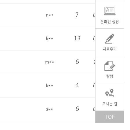
7
03-07
n**
온라인 상담
13
01-26
k**
치료후기
6
12-05
m**
칼럼
4
07-18
k**
오시는 길
6
06-13
s**
TOP