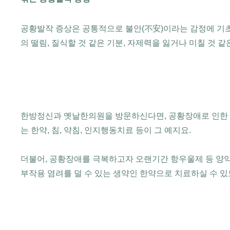
공황발작 증상은 공통적으로 불안(不安)이라는 감정에 기초
의 떨림, 질식할 것 같은 기분, 
자제력을 잃거나 미칠 것 같은
한방정신과 옛날한의원을 방문하신다면, 공황장애로 인한 
는 한약, 침, 약침, 인지행동치료 등이 그 예지요.
더불어, 공황장애를 극복하고자 오랜기간 항우울제 등 양약
부작용 염려를 덜 수 있는 생약인 한약으로 치료하실 수 있