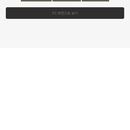
PC 버전으로 보기