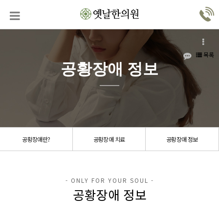
목록
공황장애 정보
공황장애란?
공황장애 치료
공황장애 정보
공황장애 정보