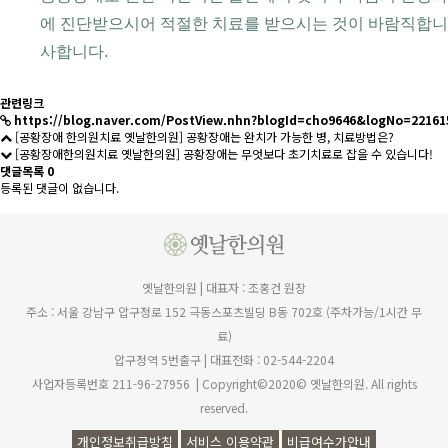
에 진단받으시어 적절한 치료를 받으시는 것이 바람직합니다
사합니다. 
관련링크
https://blog.naver.com/PostView.nhn?blogId=cho9646&logNo=2216
[공황장애 한의원치료 옛날한의원] 공황장애는 완치가 가능한 병, 치료방법은?
[공황장애한의원치료 옛날한의원] 공황장애는 무엇보다 초기치료로 잡을 수 있습니다!
댓글목록
0
등록된 댓글이 없습니다.
옛날한의원 | 대표자 : 조홍건 원장
주소 : 서울 강남구 압구정로 152 극동스포츠빌딩 B동 702호 (주차가능/1시간 무
료)
압구정역 5번출구 | 대표전화 : 02-544-2204
사업자등록번호 211-96-27956 | Copyright©2020© 옛날한의원. All rights
reserved.
개인정보취급방침
서비스 이용약관
비급여수가안내