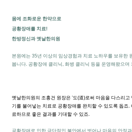
몸에 조화로운 한약으로
공황장애를 치료!
한방정신과 옛날한의원
본원에는 35년 이상의 임상경험과 치료 노하우를 보유한 
봅니다. 공황장애 클리닉, 화병 클리닉 등을 운영해왔으며
옛날한의원의 조홍건 원장은 '도(道)로써 마음을 다스리고
기를 불어넣는 치료로 공황장애를 완치할 수 있도록 돕죠. 
료하므로 좋은 결과를 기대할 수 있죠.
공황장애로 인한 극단적인 불안에서 벗어나 마음의 안정과