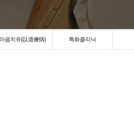
마음치유(以道療病)
특화클리닉