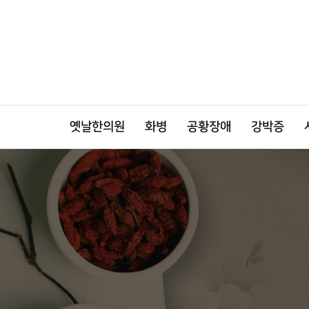
옛날한의원
화병
공황장애
강박증