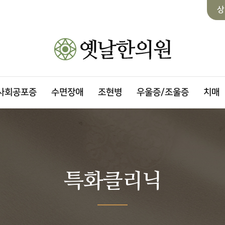
상
사회공포증
수면장애
조현병
우울증/조울증
치매
특화클리닉